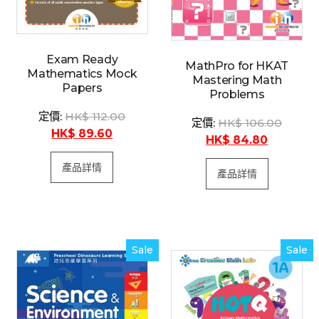
Exam Ready
MathPro for HKAT
Mathematics Mock
Mastering Math
Papers
Problems
$
112.00
$
106.00
$
89.60
$
84.80
產品詳情
產品詳情
Sale
Sale