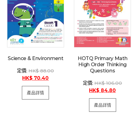
Science & Environment
HOTQ Primary Math
High Order Thinking
$
88.00
Questions
$
70.40
$
106.00
$
84.80
產品詳情
產品詳情