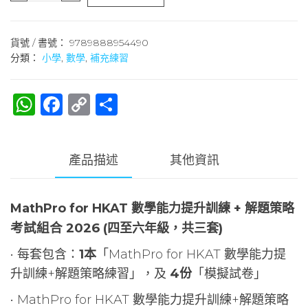
貨號 / 書號：
9789888954490
分類：
小學
,
數學
,
補充練習
W
F
C
S
h
a
o
h
at
c
p
ar
產品描述
其他資訊
s
e
y
e
A
b
Li
p
o
n
MathPro for HKAT 數學能力提升訓練 + 解題策略
考試組合 2026
(四至六年級，共三套)
p
o
k
k
• 每套包含：
1本
「MathPro for HKAT 數學能力提
升訓練+解題策略練習」，及
4份
「模擬試卷」
• MathPro for HKAT 數學能力提升訓練+解題策略